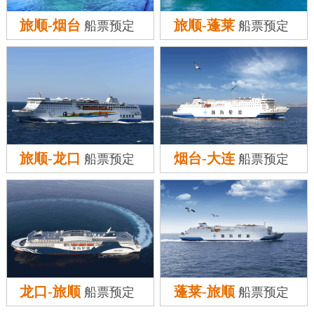
旅顺-烟台
旅顺-蓬莱
船票预定
船票预定
旅顺-龙口
烟台-大连
船票预定
船票预定
龙口-旅顺
蓬莱-旅顺
船票预定
船票预定