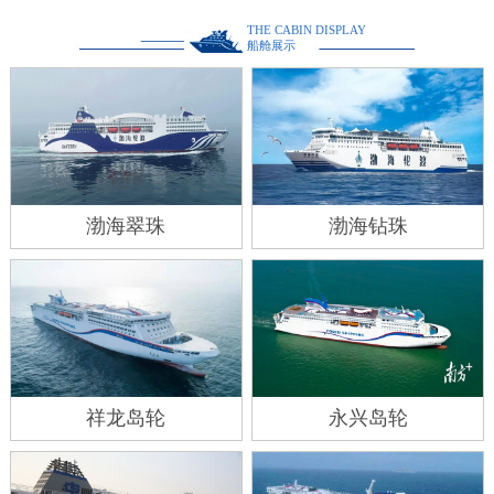
THE CABIN DISPLAY
船舱展示
渤海翠珠
渤海钻珠
祥龙岛轮
永兴岛轮